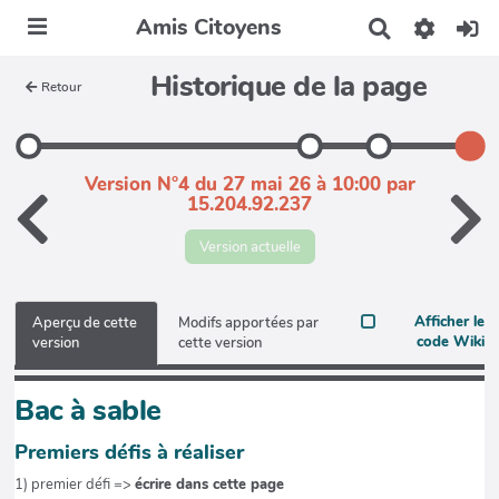
Amis Citoyens
R
e
c
Historique de la page
Retour
h
e
r
c
h
Version N°4 du 27 mai 26 à 10:00 par
e
15.204.92.237
r
Version actuelle
Afficher le
Aperçu de cette
Modifs apportées par
code Wiki
version
cette version