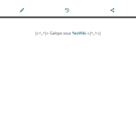
(>^_^)> Galope sous
YesWiki
<(^_^<)