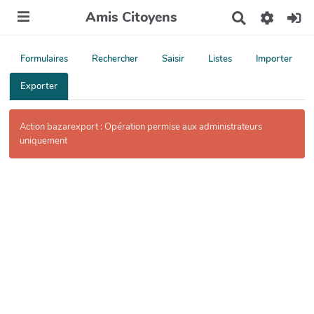
Amis Citoyens
R
e
c
h
Formulaires
Rechercher
Saisir
Listes
Importer
e
r
Exporter
c
h
e
Action bazarexport : Opération permise aux administrateurs
r
uniquement