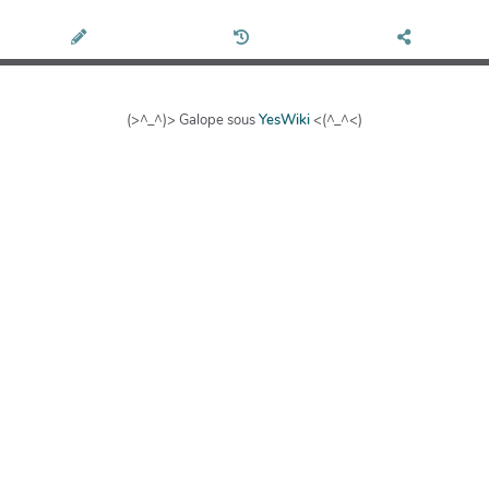
(>^_^)> Galope sous
YesWiki
<(^_^<)