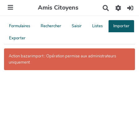
Amis Citoyens
R
e
c
h
Formulaires
Rechercher
Saisir
Listes
Importer
e
r
Exporter
c
h
e
Action bazarimport : Opération permise aux administrateurs
r
uniquement