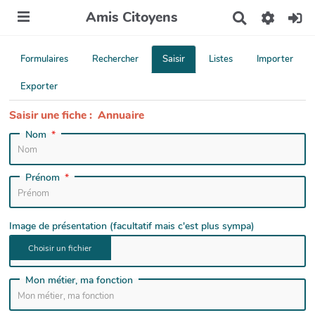
Amis Citoyens
R
e
c
h
Formulaires
Rechercher
Saisir
Listes
Importer
e
r
Exporter
c
h
Saisir une fiche : Annuaire
e
Nom
r
Prénom
Image de présentation (facultatif mais c'est plus sympa)
Mon métier, ma fonction