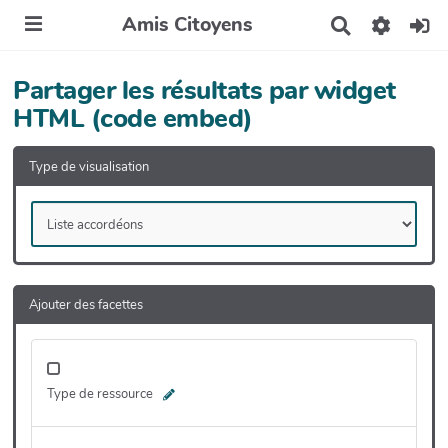
Amis Citoyens
R
e
c
h
Partager les résultats par widget
e
HTML (code embed)
r
c
h
Type de visualisation
e
r
Ajouter des facettes
Type de ressource