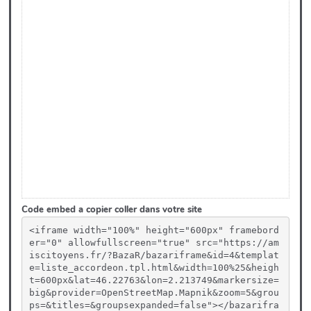
Code embed a copier coller dans votre site
<iframe width="100%" height="600px" framebord
er="0" allowfullscreen="true" src="https://am
iscitoyens.fr/?BazaR/bazariframe&id=4&templat
e=liste_accordeon.tpl.html&width=100%25&heigh
t=600px&lat=46.22763&lon=2.213749&markersize=
big&provider=OpenStreetMap.Mapnik&zoom=5&grou
ps=&titles=&groupsexpanded=false"></bazarifra