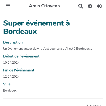
Amis Citoyens
R
e
c
h
Super événement à
e
r
Bordeaux
c
h
e
Description
r
Un événement autour du vin, c'est pour cela qu'il est à Bordeaux...
Début de l'événement
10.04.2024
Fin de l'événement
12.04.2024
Ville
Bordeaux
Modifier