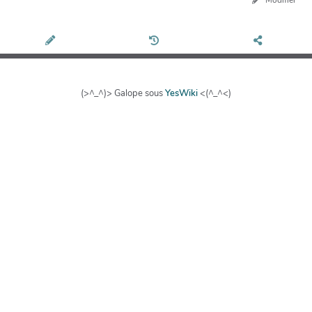
(>^_^)> Galope sous
YesWiki
<(^_^<)