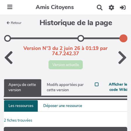
Amis Citoyens
R
e
c
Historique de la page
Retour
h
e
r
c
h
Version N°3 du 2 juin 26 à 01:19 par
e
74.7.242.37
r
Version actuelle
Afficher le
Aperçu de cette
Modifs apportées par
code Wiki
version
cette version