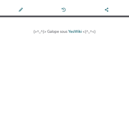
(>^_^)> Galope sous
YesWiki
<(^_^<)