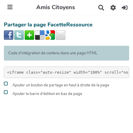
Amis Citoyens
R
e
c
Partager la page FacetteRessource
h
e
r
c
h
e
Code d'intégration de contenu dans une page HTML
r
Ajouter un bouton de partage en haut à droite de la page
Ajouter la barre d'édition en bas de page