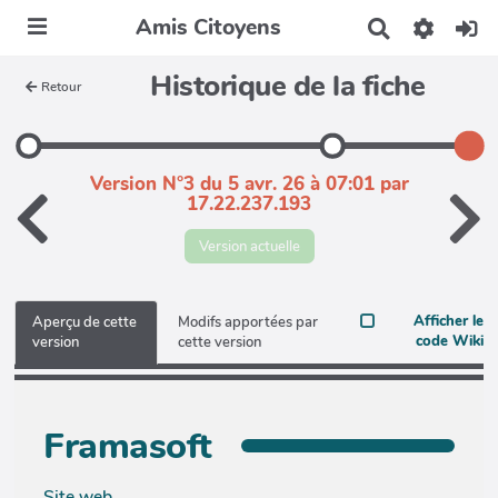
Amis Citoyens
R
e
c
Historique de la fiche
Retour
h
e
r
c
h
Version N°3 du 5 avr. 26 à 07:01 par
e
17.22.237.193
r
Version actuelle
Afficher le
Aperçu de cette
Modifs apportées par
code Wiki
version
cette version
Framasoft
Site web