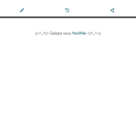
(>^_^)> Galope sous
YesWiki
<(^_^<)