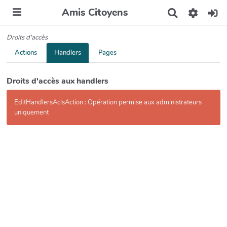
Amis Citoyens
R
e
c
Droits d'accès
h
e
Actions
Handlers
Pages
r
c
h
Droits d'accès aux handlers
e
r
EditHandlersAclsAction : Opération permise aux administrateurs
uniquement