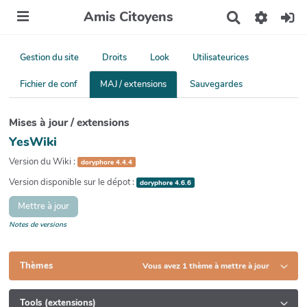
Amis Citoyens
R
e
c
h
Gestion du site
Droits
Look
Utilisateurices
e
r
Fichier de conf
MAJ / extensions
Sauvegardes
c
h
e
Mises à jour / extensions
r
YesWiki
Version du Wiki :
doryphore 4.4.4
Version disponible sur le dépot :
doryphore 4.6.6
Mettre à jour
Notes de versions
Thèmes
Vous avez 1 thème à mettre à jour
Tools (extensions)