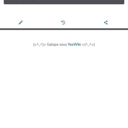
(>^_^)> Galope sous
YesWiki
<(^_^<)