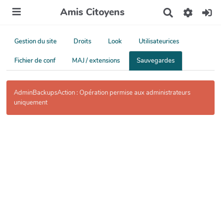
Amis Citoyens
R
e
c
h
Gestion du site
Droits
Look
Utilisateurices
e
r
Fichier de conf
MAJ / extensions
Sauvegardes
c
h
e
AdminBackupsAction : Opération permise aux administrateurs
r
uniquement