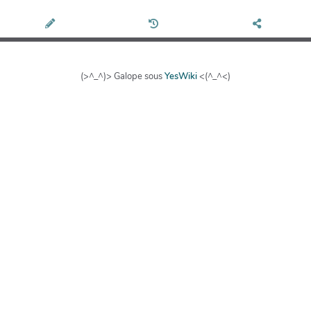
(>^_^)> Galope sous
YesWiki
<(^_^<)