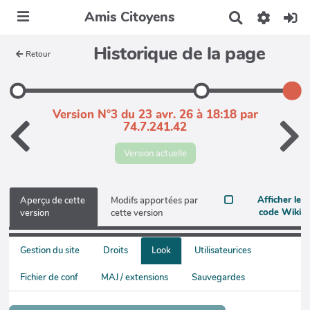
Amis Citoyens
R
e
c
Historique de la page
Retour
h
e
r
c
h
Version N°3 du 23 avr. 26 à 18:18 par
e
74.7.241.42
r
Version actuelle
Afficher le
Aperçu de cette
Modifs apportées par
code Wiki
version
cette version