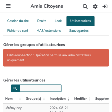
Amis Citoyens
R
e
c
h
Gestion du site
Droits
Look
Utilisateurices
e
r
Fichier de conf
MAJ / extensions
Sauvegardes
c
h
e
Gérer les groupes d'utilisateurices
r
EditGroupsAction : Opération permise aux administrateurs
uniquement
Gérer les utilisateurices
Nom
Groupe(s)
Inscription
Modifier
Supprimer
JérémyJeey
2024-08-21