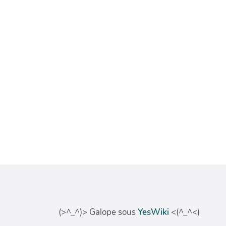
(>^_^)> Galope sous
YesWiki
<(^_^<)