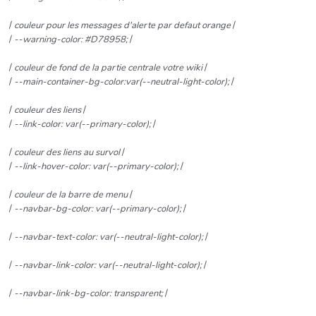
/
couleur pour les messages d'alerte par defaut orange
/
/
--warning-color: #D78958;
/
/
couleur de fond de la partie centrale votre wiki
/
/
--main-container-bg-color:var(--neutral-light-color);
/
/
couleur des liens
/
/
--link-color: var(--primary-color);
/
/
couleur des liens au survol
/
/
--link-hover-color: var(--primary-color);
/
/
couleur de la barre de menu
/
/
--navbar-bg-color: var(--primary-color);
/
/
--navbar-text-color: var(--neutral-light-color);
/
/
--navbar-link-color: var(--neutral-light-color);
/
/
--navbar-link-bg-color: transparent;
/