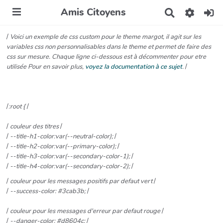
Amis Citoyens
R
e
c
/
Voici un exemple de css custom pour le theme margot, il agit sur les
h
variables css non personnalisables dans le theme et permet de faire des
e
css sur mesure. Chaque ligne ci-dessous est à décommenter pour etre
r
utilisée Pour en savoir plus,
voyez la documentation à ce sujet
.
/
c
h
e
r
/
:root {
/
/
couleur des titres
/
/
--title-h1-color:var(--neutral-color);
/
/
--title-h2-color:var(--primary-color);
/
/
--title-h3-color:var(--secondary-color-1);
/
/
--title-h4-color:var(--secondary-color-2);
/
/
couleur pour les messages positifs par defaut vert
/
/
--success-color: #3cab3b;
/
/
couleur pour les messages d'erreur par defaut rouge
/
/
--danger-color: #d8604c;
/