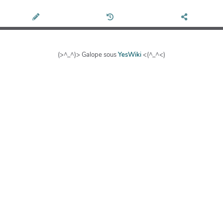
(>^_^)> Galope sous
YesWiki
<(^_^<)