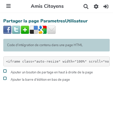
Amis Citoyens
R
e
c
Partager la page ParametresUtilisateur
h
e
r
c
h
e
Code d'intégration de contenu dans une page HTML
r
Ajouter un bouton de partage en haut à droite de la page
Ajouter la barre d'édition en bas de page