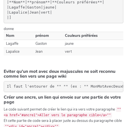
|**Nom**|**prénom**|**Couleurs préférées**|

|Lagaffe|Gaston|jaune|

|Lapalice|Jean|vert|

donne
Nom
prénom
Couleurs préférées
Lagaffe
Gaston
jaune
Lapalice
Jean
vert
Eviter qu'un mot avec deux majuscules ne soit reconnu
comme lien vers une page wiki
Il faut l'entourer de "" "" (ex : "" MonMotAvecDeuxMa
Créer une ancre, un lien qui envoie sur une partie de votre
page
Le code suivant permet de créer le lien qui ira vers votre paragraphe
""
<a href="#ancre1">Aller vers le paragraphe cible</a>""
Et cette partie de code sera à placer juste au dessus du paragraphe cible
""<div id="ancre1"></div>""