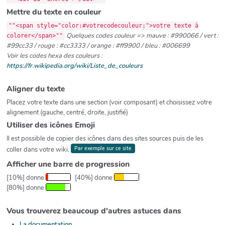
Mettre du texte en couleur
""<span style="color:#votrecodecouleur;">votre texte à
Quelques codes couleur => mauve : #990066 / vert :
colorer</span>""
#99cc33 / rouge : #cc3333 / orange : #ff9900 / bleu : #006699
Voir les codes hexa des couleurs :
https://fr.wikipedia.org/wiki/Liste_de_couleurs
Aligner du texte
Placez votre texte dans une section (voir composant) et choisissez votre
alignement (gauche, centré, droite, justifié)
Utiliser des icônes Emoji
Il est possible de copier des icônes dans des sites sources puis de les
Par exemple sur ce site
coller dans votre wiki.
Afficher une barre de progression
[10%] donne
[40%] donne
[80%] donne
Vous trouverez beaucoup d'autres astuces dans
La documentation