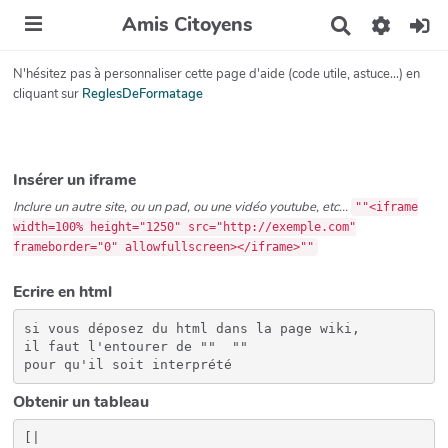
Amis Citoyens
R
e
c
N'hésitez pas à personnaliser cette page d'aide (code utile, astuce...) en
h
cliquant sur
ReglesDeFormatage
e
r
c
h
e
Insérer un iframe
r
Inclure un autre site, ou un pad, ou une vidéo youtube, etc...
""<iframe
width=100% height="1250" src="http://exemple.com"
frameborder="0" allowfullscreen></iframe>""
Ecrire en html
si vous déposez du html dans la page wiki, 

il faut l'entourer de "" 
 "" 

pour qu'il soit interprété
Obtenir un tableau
[|
