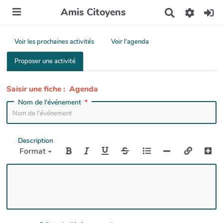
Amis Citoyens
R
e
c
h
Voir les prochaines activités
Voir l'agenda
e
r
Proposer une activité
c
h
e
Saisir une fiche : Agenda
r
Nom de l'événement
Description
Format