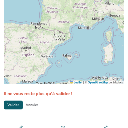
Leaflet
|
©
OpenStreetMap
contributors
Il ne vous reste plus qu'à valider !
Valider
Annuler