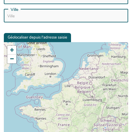
Ville
Géolocaliser depuis l'adresse saisie
+
−