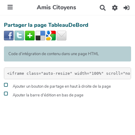
Amis Citoyens
R
e
c
Partager la page TableauDeBord
h
e
r
c
h
e
Code d'intégration de contenu dans une page HTML
r
Ajouter un bouton de partage en haut à droite de la page
Ajouter la barre d'édition en bas de page