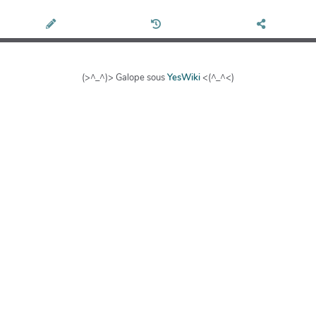
(>^_^)> Galope sous
YesWiki
<(^_^<)