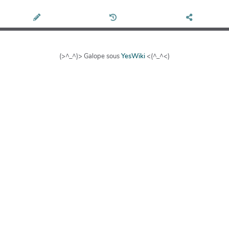
(>^_^)> Galope sous
YesWiki
<(^_^<)