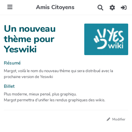
Amis Citoyens
R
e
c
h
Un nouveau
e
r
thème pour
c
Yeswiki
h
e
r
Résumé
Margot, voilà le nom du nouveau thème qui sera distribué avec la
prochaine version de Yeswiki
Billet
Plus moderne, mieux pensé, plus graphiqu.
Margot permettra d'unifier les rendus graphiques des wikis.
Modifier