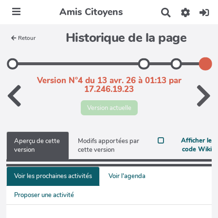
Amis Citoyens
R
e
c
Historique de la page
Retour
h
e
r
c
h
Version N°4 du 13 avr. 26 à 01:13 par
e
17.246.19.23
r
Version actuelle
Afficher le
Aperçu de cette
Modifs apportées par
code Wiki
version
cette version