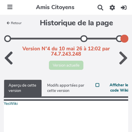
Amis Citoyens
R
e
c
Historique de la page
Retour
h
e
r
c
h
Version N°4 du 10 mai 26 à 12:02 par
e
74.7.243.248
r
Version actuelle
Afficher le
Aperçu de cette
Modifs apportées par
code Wiki
version
cette version