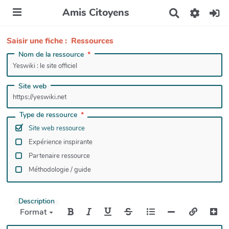
Amis Citoyens
R
e
c
Saisir une fiche : Ressources
h
e
Nom de la ressource
r
c
h
Site web
e
r
Type de ressource
Site web ressource
Expérience inspirante
Partenaire ressource
Méthodologie / guide
Description
Format